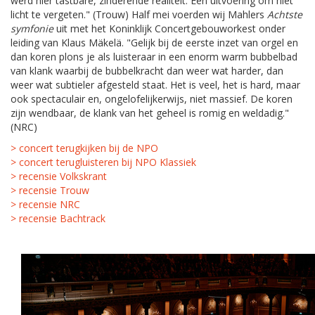
werd hier tastbare, zinderende realiteit. Een uitvoering om niet
licht te vergeten." (Trouw) Half mei voerden wij Mahlers
Achtste
symfonie
uit met het Koninklijk Concertgebouworkest onder
leiding van Klaus Mäkelä. "Gelijk bij de eerste inzet van orgel en
dan koren plons je als luisteraar in een enorm warm bubbelbad
van klank waarbij de bubbelkracht dan weer wat harder, dan
weer wat subtieler afgesteld staat. Het is veel, het is hard, maar
ook spectaculair en, ongelofelijkerwijs, niet massief. De koren
zijn wendbaar, de klank van het geheel is romig en weldadig."
(NRC)
> concert terugkijken bij de NPO
> concert terugluisteren bij NPO Klassiek
> recensie Volkskrant
> recensie Trouw
> recensie NRC
> recensie Bachtrack