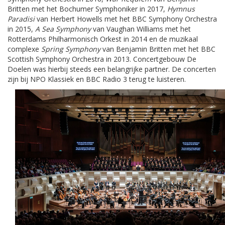
Britten met het Bochumer Symphoniker in 2017,
Hymnus
Paradisi
van Herbert Howells met het BBC Symphony Orchestra
in 2015,
A Sea Symphony
van Vaughan Williams met het
Rotterdams Philharmonisch Orkest in 2014 en de muzikaal
complexe
Spring Symphony
van Benjamin Britten met het BBC
Scottish Symphony Orchestra in 2013. Concertgebouw De
Doelen was hierbij steeds een belangrijke partner. De concerten
zijn bij NPO Klassiek en BBC Radio 3 terug te luisteren.