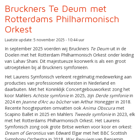
Bruckners Te Deum met
Rotterdams Philharmonisch
Orkest
Laatste update: 5 november 2025 - 10:44 uur
In september 2025 voerden wij Bruckners
Te Deum
uit in de
Doelen met het Rotterdam Philharmonisch Orkest onder leiding
van Lahav Shani. Dit majestueuze koorwerk is als een groot
uitroepteken bij al Bruckners symfonieën.
Het Laurens Symfonisch verleent regelmatig medewerking aan
producties van professionele orkesten in Nederland en
daarbuiten. Met het Koninklijk Concertgebouworkest zong het
koor Mahlers
Achtste symfonie
in 2025, zijn
Derde symfonie
in
2024 en
Jeanne d’Arc au bûcher
van Arthur Honegger in 2018.
Recente hoogtepunten omvatten ook
Anima Obscura
met
Scapino Ballet in 2025 en Mahlers
Tweede symfonie
in 2023, elk
met het Rotterdams Philharmonisch Orkest. Het Laurens
Symfonisch zong ook grote Britse werken voor koor en orkest:
Dream of Gerontius
van Edward Elgar met het BBC Scottish
Symphony Orchestra in 2018,
War Requiem
van Benjamin