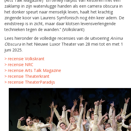
(Arts Talk Magazine) “En terwijl harpist Van Kesteren met een
zaklamp in zijn watervlugge handen als een camera obscura in
het donker speurt naar menselijk leven, haalt het krachtig
zingende koor van Laurens Symfonisch nog één keer adem. De
eindstreep is in zicht, maar daar klotsen levensverlengende
technieken tegen de wanden.” (Volkskrant)
Lees hieronder de volledige recensies van de uitvoering
Anima
Obscura
in het Nieuwe Luxor Theater van 28 mei tot en met 1
juni 2025.
> recensie Volkskrant
> recensie NRC
> recensie Arts Talk Magazine
> recensie Theaterkrant
> recensie TheaterParadijs