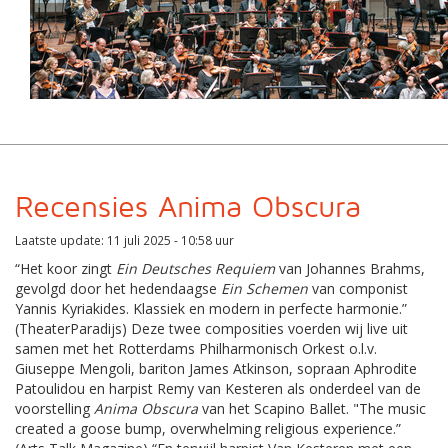
Recensies Anima Obscura
Laatste update: 11 juli 2025 - 10:58 uur
“Het koor zingt
Ein Deutsches Requiem
van Johannes Brahms,
gevolgd door het hedendaagse
Ein Schemen
van componist
Yannis Kyriakides. Klassiek en modern in perfecte harmonie.”
(TheaterParadijs) Deze twee composities voerden wij live uit
samen met het Rotterdams Philharmonisch Orkest o.l.v.
Giuseppe Mengoli, bariton James Atkinson, sopraan Aphrodite
Patoulidou en harpist Remy van Kesteren als onderdeel van de
voorstelling
Anima Obscura
van het Scapino Ballet. "The music
created a goose bump, overwhelming religious experience.”