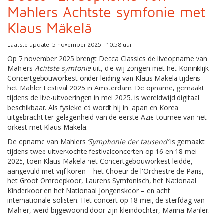
Mahlers Achtste symfonie met
Klaus Mäkelä
Laatste update: 5 november 2025 - 10:58 uur
Op 7 november 2025 brengt Decca Classics de liveopname van
Mahlers
Achtste symfonie
uit, die wij zongen met het Koninklijk
Concertgebouworkest onder leiding van Klaus Mäkelä tijdens
het Mahler Festival 2025 in Amsterdam. De opname, gemaakt
tijdens de live-uitvoeringen in mei 2025, is wereldwijd digitaal
beschikbaar. Als fysieke cd wordt hij in Japan en Korea
uitgebracht ter gelegenheid van de eerste Azië-tournee van het
orkest met Klaus Mäkelä.
De opname van Mahlers
‘Symphonie der tausend’
is gemaakt
tijdens twee uitverkochte festivalconcerten op 16 en 18 mei
2025, toen Klaus Mäkelä het Concertgebouworkest leidde,
aangevuld met vijf koren – het Choeur de l'Orchestre de Paris,
het Groot Omroepkoor, Laurens Symfonisch, het Nationaal
Kinderkoor en het Nationaal Jongenskoor – en acht
internationale solisten. Het concert op 18 mei, de sterfdag van
Mahler, werd bijgewoond door zijn kleindochter, Marina Mahler.