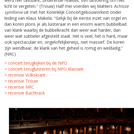
werd hier tastbare, zinderende realiteit. Een uitvoering om niet
licht te vergeten." (Trouw) Half mei voerden wij Mahlers
Achtste
symfonie
uit met het Koninklijk Concertgebouworkest onder
leiding van Klaus Mäkelä. "Gelijk bij de eerste inzet van orgel en
dan koren plons je als luisteraar in een enorm warm bubbelbad
van klank waarbij de bubbelkracht dan weer wat harder, dan
weer wat subtieler afgesteld staat. Het is veel, het is hard, maar
ook spectaculair en, ongelofelijkerwijs, niet massief. De koren
zijn wendbaar, de klank van het geheel is romig en weldadig."
(NRC)
> concert terugkijken bij de NPO
> concert terugluisteren bij NPO Klassiek
> recensie Volkskrant
> recensie Trouw
> recensie NRC
> recensie Bachtrack