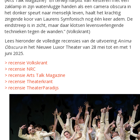
(Arts Talk Magazine) “En terwijl harpist Van Kesteren met een
zaklamp in zijn watervlugge handen als een camera obscura in
het donker speurt naar menselijk leven, haalt het krachtig
zingende koor van Laurens Symfonisch nog één keer adem. De
eindstreep is in zicht, maar daar klotsen levensverlengende
technieken tegen de wanden.” (Volkskrant)
Lees hieronder de volledige recensies van de uitvoering
Anima
Obscura
in het Nieuwe Luxor Theater van 28 mei tot en met 1
juni 2025.
> recensie Volkskrant
> recensie NRC
> recensie Arts Talk Magazine
> recensie Theaterkrant
> recensie TheaterParadijs