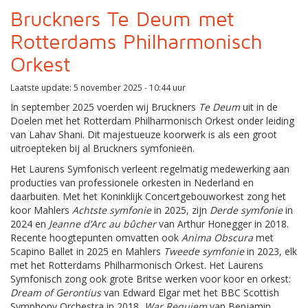
Bruckners Te Deum met
Rotterdams Philharmonisch
Orkest
Laatste update: 5 november 2025 - 10:44 uur
In september 2025 voerden wij Bruckners
Te Deum
uit in de
Doelen met het Rotterdam Philharmonisch Orkest onder leiding
van Lahav Shani. Dit majestueuze koorwerk is als een groot
uitroepteken bij al Bruckners symfonieën.
Het Laurens Symfonisch verleent regelmatig medewerking aan
producties van professionele orkesten in Nederland en
daarbuiten. Met het Koninklijk Concertgebouworkest zong het
koor Mahlers
Achtste symfonie
in 2025, zijn
Derde symfonie
in
2024 en
Jeanne d’Arc au bûcher
van Arthur Honegger in 2018.
Recente hoogtepunten omvatten ook
Anima Obscura
met
Scapino Ballet in 2025 en Mahlers
Tweede symfonie
in 2023, elk
met het Rotterdams Philharmonisch Orkest. Het Laurens
Symfonisch zong ook grote Britse werken voor koor en orkest:
Dream of Gerontius
van Edward Elgar met het BBC Scottish
Symphony Orchestra in 2018,
War Requiem
van Benjamin