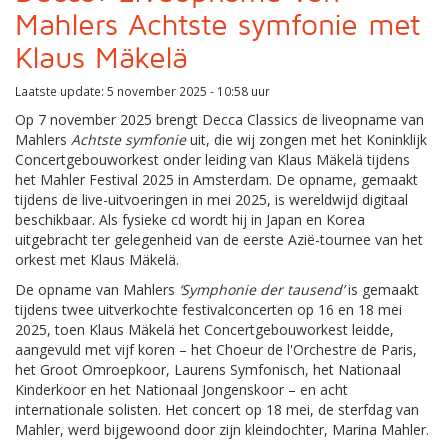
Mahlers Achtste symfonie met
Klaus Mäkelä
Laatste update: 5 november 2025 - 10:58 uur
Op 7 november 2025 brengt Decca Classics de liveopname van
Mahlers
Achtste symfonie
uit, die wij zongen met het Koninklijk
Concertgebouworkest onder leiding van Klaus Mäkelä tijdens
het Mahler Festival 2025 in Amsterdam. De opname, gemaakt
tijdens de live-uitvoeringen in mei 2025, is wereldwijd digitaal
beschikbaar. Als fysieke cd wordt hij in Japan en Korea
uitgebracht ter gelegenheid van de eerste Azië-tournee van het
orkest met Klaus Mäkelä.
De opname van Mahlers
‘Symphonie der tausend’
is gemaakt
tijdens twee uitverkochte festivalconcerten op 16 en 18 mei
2025, toen Klaus Mäkelä het Concertgebouworkest leidde,
aangevuld met vijf koren – het Choeur de l'Orchestre de Paris,
het Groot Omroepkoor, Laurens Symfonisch, het Nationaal
Kinderkoor en het Nationaal Jongenskoor – en acht
internationale solisten. Het concert op 18 mei, de sterfdag van
Mahler, werd bijgewoond door zijn kleindochter, Marina Mahler.