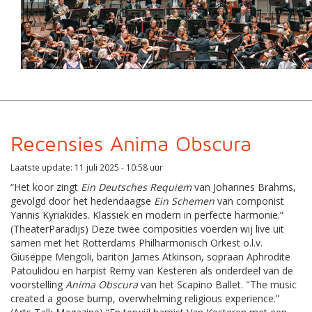
Recensies Anima Obscura
Laatste update: 11 juli 2025 - 10:58 uur
“Het koor zingt
Ein Deutsches Requiem
van Johannes Brahms,
gevolgd door het hedendaagse
Ein Schemen
van componist
Yannis Kyriakides. Klassiek en modern in perfecte harmonie.”
(TheaterParadijs) Deze twee composities voerden wij live uit
samen met het Rotterdams Philharmonisch Orkest o.l.v.
Giuseppe Mengoli, bariton James Atkinson, sopraan Aphrodite
Patoulidou en harpist Remy van Kesteren als onderdeel van de
voorstelling
Anima Obscura
van het Scapino Ballet. "The music
created a goose bump, overwhelming religious experience.”