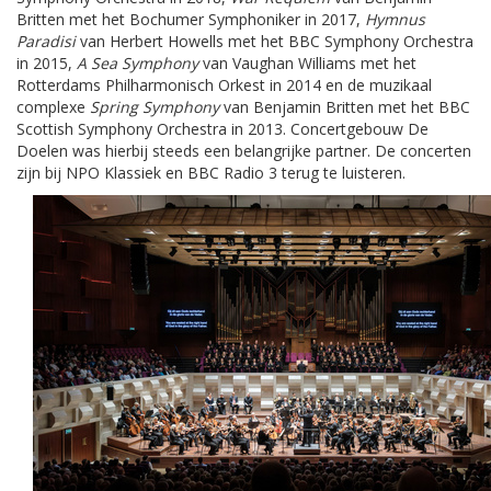
Britten met het Bochumer Symphoniker in 2017,
Hymnus
Paradisi
van Herbert Howells met het BBC Symphony Orchestra
in 2015,
A Sea Symphony
van Vaughan Williams met het
Rotterdams Philharmonisch Orkest in 2014 en de muzikaal
complexe
Spring Symphony
van Benjamin Britten met het BBC
Scottish Symphony Orchestra in 2013. Concertgebouw De
Doelen was hierbij steeds een belangrijke partner. De concerten
zijn bij NPO Klassiek en BBC Radio 3 terug te luisteren.